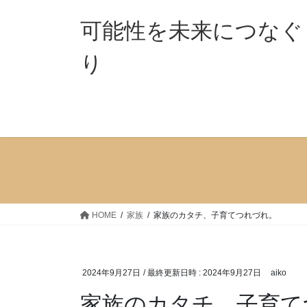
コ
ナ
ン
ビ
可能性を未来につなぐ
テ
ゲ
ン
ー
り 「ココ
ツ
シ
へ
ョ
ス
ン
キ
に
ッ
移
プ
動
HOME
家族
家族のカタチ、子育てつれづれ。
2024年9月27日
/ 最終更新日時 :
2024年9月27日
aiko
家族のカタチ、子育て