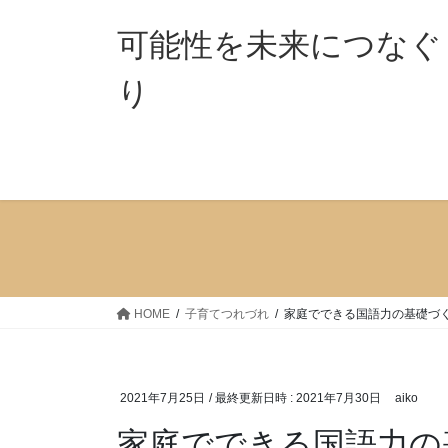
コ
ナ
ン
ビ
可能性を未来につなぐ
テ
ゲ
ン
ー
り 「ココ
ツ
シ
へ
ョ
ス
ン
キ
に
ッ
移
プ
動
HOME
子育てつれづれ
家庭でできる国語力の基礎づ
2021年7月25日
/ 最終更新日時 :
2021年7月30日
aiko
家庭でできる国語力の