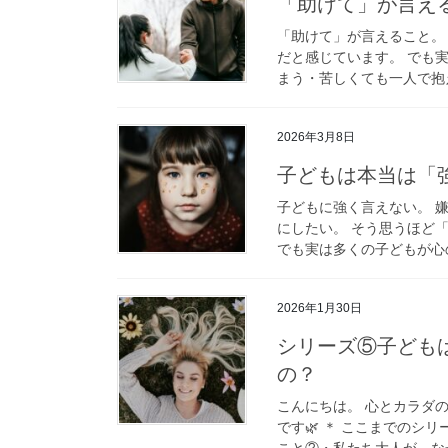
「助けて」が言え
「助けて」が言えること。
だと感じています。 でも
まう・苦しくても一人で抱え
2026年3月8日
子どもは本当は「
子どもに強く言えない。 
にしたい。 そう思うほど
でも実は多くの子どもが心の
2026年1月30日
シリーズ⑤子ども
の？
こんにちは。 心とカラダ
です🌿 ＊ ここまでのシ
こと②・私たち大人が、なぜ