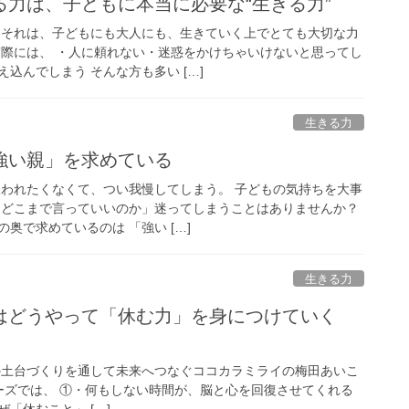
る力は、子どもに本当に必要な“生きる力”
 それは、子どもにも大人にも、生きていく上でとても大切な力
実際には、 ・人に頼れない・迷惑をかけちゃいけないと思ってし
込んでしまう そんな方も多い […]
生きる力
強い親」を求めている
嫌われたくなくて、つい我慢してしまう。 子どもの気持ちを大事
「どこまで言っていいのか」迷ってしまうことはありませんか？
奥で求めているのは 「強い […]
生きる力
はどうやって「休む力」を身につけていく
の土台づくりを通して未来へつなぐココカラミライの梅田あいこ
リーズでは、 ①・何もしない時間が、脳と心を回復させてくれる
「休むこと」 […]