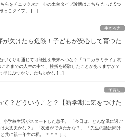
ちらをチェック♪👉 心の土台タイプ診断はこちら たった5つ
っこタイプ」 […]
生きる力
序が欠けたら危険！子どもが安心して育つた
台づくりを通じて可能性を未来へつなぐ「ココカラミライ」梅
たはこれまでの人生の中で、挫折を経験したことがありますか？
; 壁にぶつかり、たちゆかな […]
子育ち
って？どういうこと？【新学期に気をつけた
、小学校生活がスタートした息子。 「今日は、どんな風に過ご
校は大丈夫かな？」 「友達ができたかな？」 「先生の話は聞け
と共に親一年生の私。 ＊＊＊ […]