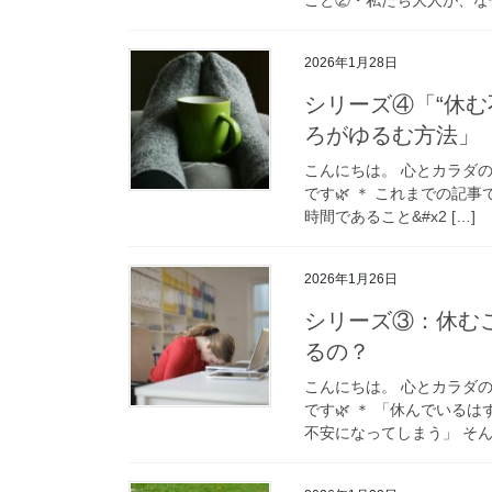
2026年1月28日
シリーズ④「“休
ろがゆるむ方法」
こんにちは。 心とカラダ
です🌿 ＊ これまでの記
時間であること&#x2 […]
2026年1月26日
シリーズ③：休む
るの？
こんにちは。 心とカラダ
です🌿 ＊ 「休んでい
不安になってしまう」 そん