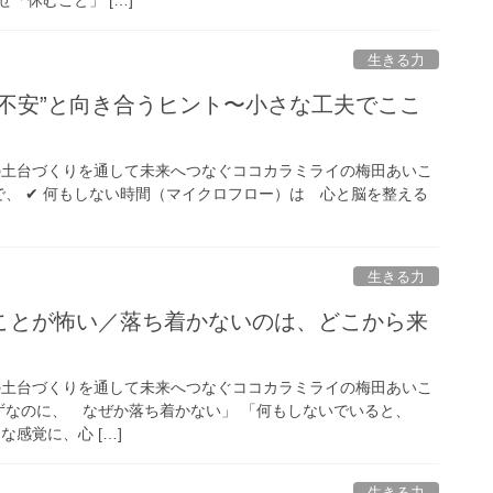
生きる力
む不安”と向き合うヒント〜小さな工夫でここ
の土台づくりを通して未来へつなぐココカラミライの梅田あいこ
事で、 ✔ 何もしない時間（マイクロフロー）は 心と脳を整える
生きる力
ことが怖い／落ち着かないのは、どこから来
の土台づくりを通して未来へつなぐココカラミライの梅田あいこ
るはずなのに、 なぜか落ち着かない」 「何もしないでいると、
な感覚に、心 […]
生きる力