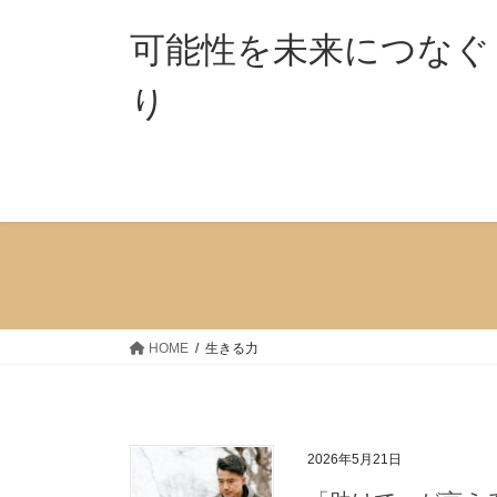
コ
ナ
ン
ビ
可能性を未来につなぐ
テ
ゲ
ン
ー
り 「ココ
ツ
シ
へ
ョ
ス
ン
キ
に
ッ
移
プ
動
HOME
生きる力
2026年5月21日