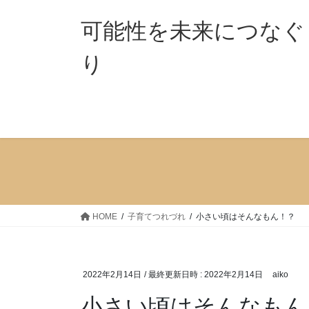
コ
ナ
ン
ビ
可能性を未来につなぐ
テ
ゲ
ン
ー
り 「ココ
ツ
シ
へ
ョ
ス
ン
キ
に
ッ
移
プ
動
HOME
子育てつれづれ
小さい頃はそんなもん！？
2022年2月14日
/ 最終更新日時 :
2022年2月14日
aiko
小さい頃はそんなもん